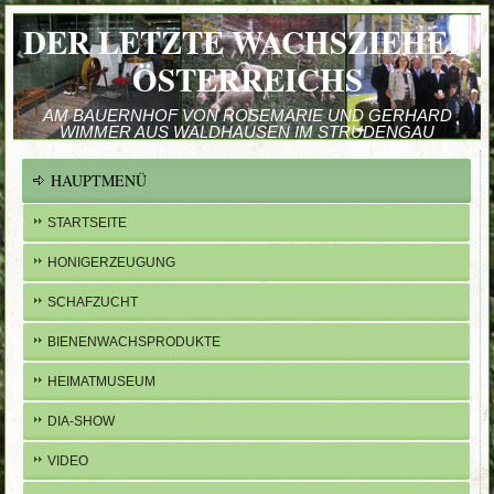
DER LETZTE WACHSZIEHER
ÖSTERREICHS
AM BAUERNHOF VON ROSEMARIE UND GERHARD
WIMMER AUS WALDHAUSEN IM STRUDENGAU
HAUPTMENÜ
STARTSEITE
HONIGERZEUGUNG
SCHAFZUCHT
BIENENWACHSPRODUKTE
HEIMATMUSEUM
DIA-SHOW
VIDEO