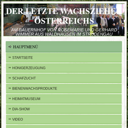
DER LETZTE WACHSZIEHER
ÖSTERREICHS
AM BAUERNHOF VON ROSEMARIE UND GERHARD
WIMMER AUS WALDHAUSEN IM STRUDENGAU
HAUPTMENÜ
STARTSEITE
HONIGERZEUGUNG
SCHAFZUCHT
BIENENWACHSPRODUKTE
HEIMATMUSEUM
DIA-SHOW
VIDEO